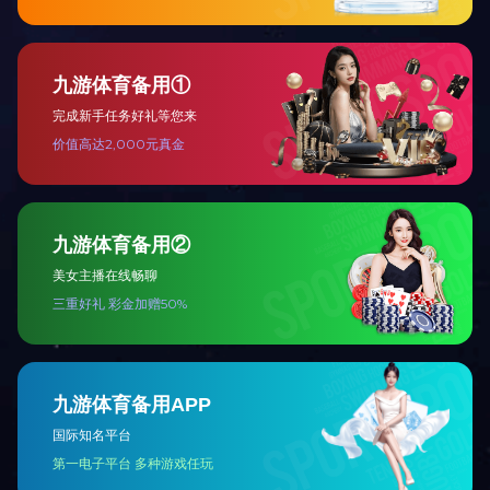
上一篇：以责任为盾，为平安护航
下一篇：消防日里话安全 筑牢防线护畅通 —— 蠡县收费站 2025 年全国消
B体育最新官方 地址：石家庄市裕华
工信部备案号：冀ICP
华体会官方网页版_华体会（中国）
|
安博线上平台
|
乐动手机版登录入口
|
1xbet平台
|
乐动网站
|
半岛平台
|
九游体育
|
华亿平台_华亿（中国）一站式服务官网
|
多宝网页版
|