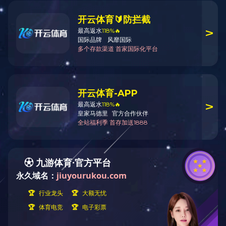
微信
QQ空间
蠡县收费站：
日期：
“119”全国消防日来临之际，蠡县收费站的广场