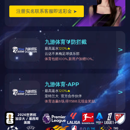
阳光斜斜地铺在地上，把墙角的枯草照得透亮，草
的，偶尔有老人揣着手坐上去，眯着眼晒足一整个下
菜市场里倒热闹。冻红了鼻尖的摊主裹着厚棉袄，
白气讨价还价，声音混着葱姜的辛辣、橘子的甜香，
傍晚时，夕阳把西边的天染成橘红色，屋顶的瓦片
暮色里。路灯一盏盏亮起来，昏黄的光晕在地上圈出
呼。
其实冬天从不只有萧瑟。它把喧嚣都滤得淡了，却
上一篇：读《活着》有感
下一篇： 立冬
B体育最新官方 地址：石家庄市裕华