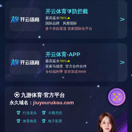
微信
QQ空间
日期
风是干冷的，刮过光秃秃的树梢时，带着一种清冽