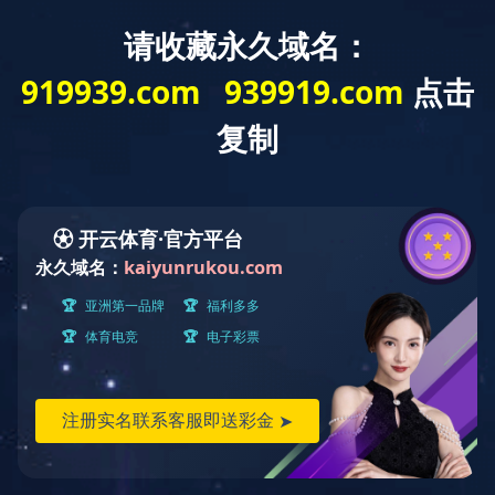
B体育（中
公司概况
企业文化
大事记
政策
|
|
|
|
国）